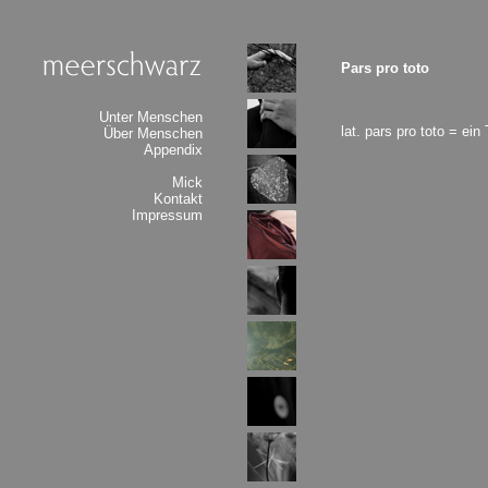
Pars pro toto
Unter Menschen
lat. pars pro toto = ein
Über Menschen
Appendix
Mick
Kontakt
Impressum